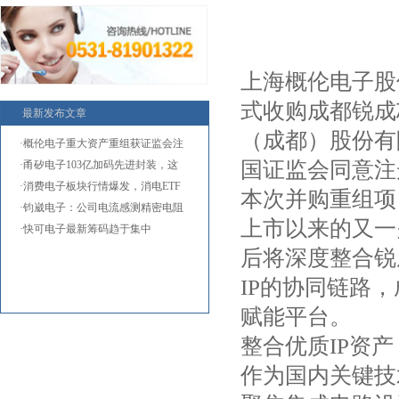
上海概伦电子股
式收购成都锐成
最新发布文章
（成都）股份有限
·概伦电子重大资产重组获证监会注
国证监会同意注
·甬矽电子103亿加码先进封装，这
两
·消费电子板块行情爆发，消电ETF
本次并购重组项
国
·钧崴电子：公司电流感测精密电阻
上市以来的又一
·快可电子最新筹码趋于集中
后将深度整合锐
IP的协同链路，
赋能平台。
整合优质IP资产
作为国内关键技