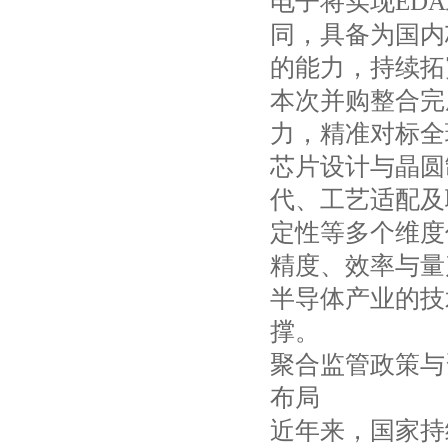
电子将实现ED
同，具备为国内
的能力，持续拓
本次并购整合完
力，精准对标全
芯片设计与晶圆
代、工艺适配及
定性等多个维度
精度、效率与量
半导体产业的技
撑。
聚合监管政策与
布局
近年来，国家持