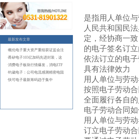
是指用人单位与
人民共和国民法
定，经协商一致
最新发布文章
的电子签名订立
·概伦电子重大资产重组获证监会注
依法订立的电子
·甬矽电子103亿加码先进封装，这
两
·消费电子板块行情爆发，消电ETF
具有法律效力
国
·钧崴电子：公司电流感测精密电阻
用人单位与劳动
·快可电子最新筹码趋于集中
按照电子劳动合
全面履行各自的
电子劳动合同如
用人单位与劳动
订立电子劳动合