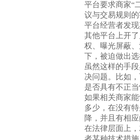
平台要求商家“
议与交易规则的
平台经营者发现
其他平台上开了
权、曝光屏蔽、
下，被迫做出选
虽然这样的手段
决问题。比如，
是否具有不正当
如果相关商家能
多少，在没有特
降，并且有相应
在法律层面上，
者某种技术措施