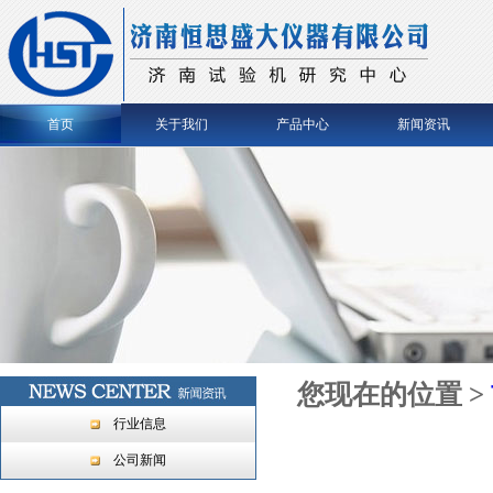
首页
关于我们
产品中心
新闻资讯
您现在的位置 >
行业信息
公司新闻