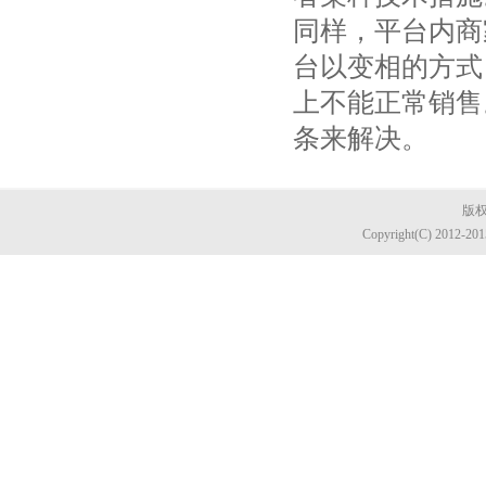
同样，平台内商
台以变相的方式
上不能正常销售
条来解决。
版权
Copyright(C) 2012-20