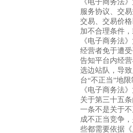
《电子商务法》
服务协议、交易
交易、交易价格
加不合理条件，
《电子商务法》
经营者免于遭受
告知平台内经营
选边站队，导致
台“不正当”地
《电子商务法》
关于第三十五条
一条不是关于不
成不正当竞争，
些都需要依据《