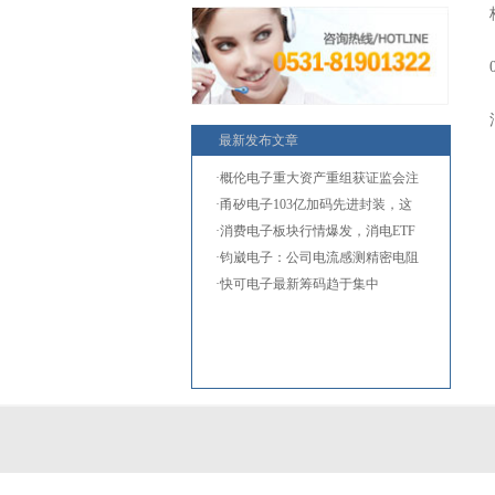
最新发布文章
·概伦电子重大资产重组获证监会注
·甬矽电子103亿加码先进封装，这
两
·消费电子板块行情爆发，消电ETF
国
·钧崴电子：公司电流感测精密电阻
·快可电子最新筹码趋于集中