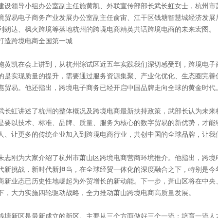
建设领导小组办公室副主任施黄凯、外联宣传部部长武长虹女士，杭州市
境贸易电子商务产业发展办公室副主任俞宙、江干区钱塘智慧城经济发展局局
利朗达、枫火跨境等落地杭州的跨境电商精英共话跨境电商的未来宏图。
打造跨境电商全国第一城
施黄凯在会上讲到，从杭州综试区近五年实践我们深切感受到，跨境电子
的是实现质量的提升，需要通过服务资源集聚、产业化优化、生态圈完善
惠贸易。他还指出，跨境电子商务已经开启中国品牌走向全球的黄金时代
武长虹讲述了杭州的整体概况及跨境电商最新扶持政策，武部长认为未来
是要以技术、标准、品牌、质量、服务为核心的数字贸易的新优势，才能
人、让更多的传统企业加入到跨境电商行业，共创中国的全球品牌，让我
朱志刚为大家介绍了杭州市萧山区跨境电商营商环境推介。他指出，跨境
代新挑战，新时代新担当，在全球经贸一体化的深度融合之下，特别是今
商新业态已历史性地崛起为外贸增长的新动能。下一步，萧山区将在中央
下，大力实施四轮驱动战略，全力推动萧山跨境电商高质量发展。
钱塘新区是最新成立的新区。主要从三个方面做好三个一流：培育一流人