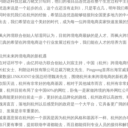
利朗达科技总裁万晓文介绍到，他们的项目品连优选在整个生意过程中主要
优选来说是一个起步的点，这个点还没有走到1，只是零点几，明年我们希
同时依托我们在杭州的经验，希望品连优选能够链接到全国更多地方的中
出去，我们希望在这个美好的时代，成为每一位跨境电商卖家快速发展的
枫火跨境联合创始人邬濡同认为，目前跨境电商最缺的是人才。而枫火跨
们真的希望在跨境电商这个行业发展过程当中，我们能在人才的培养方面
杭州未来跨境电商的新机遇
在对话环节中，由亿邦动力联合创始人刘宸主持，中国（杭州）跨境电商
长虹女士、利朗达科技有限公司总裁万晓文先生、Pingpong首席出海
聚数据LINKJOINT全国总经理魏涛先生，围绕杭州未来跨境电商的新机
欧阳天说，杭州有非常好的电商基因，相对于其他城市而言，杭州有非常
壤，杭州目前布局了全中国60%的网红，卧兔一是家做跨境的海外网红公
电商能更好的往前走一步，更好的走品牌化的路线，杭州政府以高效性、
魏涛直言，落地到杭州以后感受到的政府是一个大平台，它具备更广阔的
引、发展是非常重要的。
戚童愿意留在杭州的一个原因是因为杭州的风格和基因不一样。杭州的办
你只要有事情，提前联络申请都能去，而且都能得到专业人员的接待和解