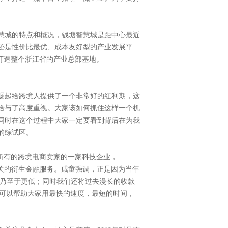
慧城的特点和概况，钱塘智慧城是距中心最近
还是性价比最优、成本友好型的产业发展平
打造整个浙江省的产业总部基地。
崛起给跨境人提供了一个非常好的红利期，这
给与了高度重视。大家该如何抓住这样一个机
同时在这个过程中大家一定要看到背后在为我
的综试区。
和全球所有的跨境电商卖家的一家科技企业，
些相关的衍生金融服务。戚童强调，正是因为当年
1%乃至于更低；同时我们还将过去漫长的收款
还可以帮助大家用最快的速度，最短的时间，