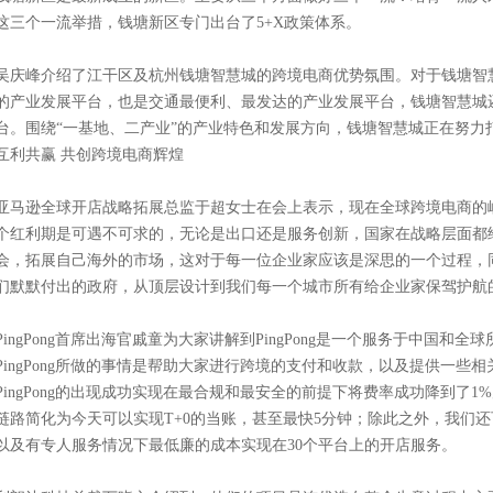
这三个一流举措，钱塘新区专门出台了5+X政策体系。
吴庆峰介绍了江干区及杭州钱塘智慧城的跨境电商优势氛围。对于钱塘智
的产业发展平台，也是交通最便利、最发达的产业发展平台，钱塘智慧城
台。围绕“一基地、二产业”的产业特色和发展方向，钱塘智慧城正在努力
互利共赢 共创跨境电商辉煌
亚马逊全球开店战略拓展总监于超女士在会上表示，现在全球跨境电商的
个红利期是可遇不可求的，无论是出口还是服务创新，国家在战略层面都
会，拓展自己海外的市场，这对于每一位企业家应该是深思的一个过程，
们默默付出的政府，从顶层设计到我们每一个城市所有给企业家保驾护航
PingPong首席出海官戚童为大家讲解到PingPong是一个服务于中国
PingPong所做的事情是帮助大家进行跨境的支付和收款，以及提供一
PingPong的出现成功实现在最合规和最安全的前提下将费率成功降到了
链路简化为今天可以实现T+0的当账，甚至最快5分钟；除此之外，我们
以及有专人服务情况下最低廉的成本实现在30个平台上的开店服务。