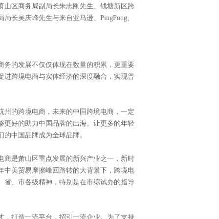
萧山区商务局副局长朱志刚先生、钱塘新区跨
长吴庆峰先生与来自亚马逊、PingPong、
商务的发展不仅仅体现在数量的积累，更重要
促进跨境电商与实体经济的深度融合，实现普
。
杭州的跨境电商，未来的中国跨境电商，一定
够更好的助力中国品牌的出海。让更多的年轻
们的中国品牌成为全球品牌。
电商是萧山区重点发展的新兴产业之一，新时
年中美贸易摩擦峰回路转的大背景下，跨境电
、省、市各级精神，特别是在市综试办的指导
才，打造一流平台，招引一流企业。为了支持