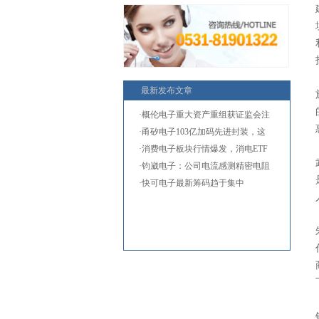
最新发布文章
·概伦电子重大资产重组获证监会注
·甬矽电子103亿加码先进封装，这
两
·消费电子板块行情爆发，消电ETF
国
·钧崴电子：公司电流感测精密电阻
·快可电子最新筹码趋于集中