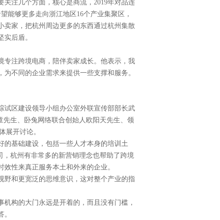
关注几个方面，核心是商流，2019年对品连
望能够更多走向浙江地区16个产业集聚区，
小卖家，把杭州周边更多的东西通过杭州集散
坚实后盾。
境专注跨境电商，陪伴卖家成长。他表示，我
，为不同的企业需求来提供一些支撑和服务。
综试区建设领导小组办公室外联宣传部部长武
官戚童先生、卧兔网络联合创始人欧阳天先生、领
遇体展开讨论。
好的基础建设，包括一些人才本身的培训土
司，杭州有非常多的新营销理念也帮助了跨境
时效性来真正服务本土和外来的企业。
视野和更宽泛的思维意识，这对整个产业的指
事机构的大门永远是开着的，而且没有门槛，
答。