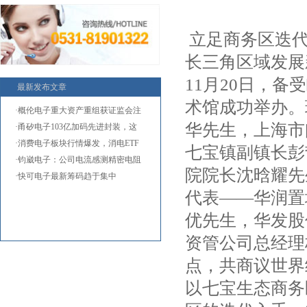
立足商务区迭代
长三角区域发展
11月20日，
最新发布文章
术馆成功举办。
·概伦电子重大资产重组获证监会注
华先生，上海市
·甬矽电子103亿加码先进封装，这
两
·消费电子板块行情爆发，消电ETF
七宝镇副镇长彭
国
·钧崴电子：公司电流感测精密电阻
院院长沈晗耀先
·快可电子最新筹码趋于集中
代表——华润置
优先生，华发股
资管公司总经理
点，共商议世界
以七宝生态商务