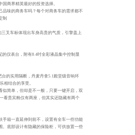
中国商界精英最好的投资选择。
品味的商务车吗？每个对商务车的需求都不
定制
的三叉车标体现出车身高贵的气质，引擎盖上
配的仪表台，附有8.4吋全彩液晶集中控制显
吧台的实用隔断，丹麦丹拿5.1殿堂级音响环
娱乐相结合的享受。
似简单，但却是不一般，只要一键开启，双
眼一看贵宾舱仅有两座，但其实还隐藏有两个
扶手箱一直延伸到前不，设置有全车一些功能
围。底部设计有隐藏的保险柜，可供放置一些