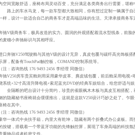
内空间宽敞舒适，座椅布局灵动百变，充分满足各类商务出行需要，堪称
路上的车水马龙，每一款车型都大致相同，你有想过定制一辆属于自己
一样，设计一款适合自己的商务车才是高端品味的生活。天津承接商务车
奔驰V级商务车，极具改造的实力。圆润的外观搭配着流水型线条，前脸
的麦穗小奔驰标识与其相呼应。
进口奔驰V250驾驶舱与其他V级的设计无异，真皮包覆与碳纤高光饰板搭
示屏，配备有TouchPad触控板，COMAND控制系统等。
（注：咨询热线 176 9493 2456 李经理 同微信）
奔驰V250房车贵宾舱则用采用豪华皮革、麂皮绒包覆，前后舱采用电视+
绕系统+32寸高清升降电视+索尼蓝光DVD的经典车娱组合，给您舒适与
全隔断的吧台设计十分简约，珍贵的雀眼枫木木板与真皮互相搭配，看
侧的隐藏秘书座椅就会缓缓推出，这就是这款V250设计巧妙之处了。乍
座椅在其中。
（注：咨询热线 176 9493 2456 李经理 同微信）
豪华一体式中央扶手箱，内里大有乾坤，隐藏有两个折叠式办公桌板。而
的按键，搭载着一个带蓝牙功能的先锋触控屏，展现了车身高端的科技氛
贵重物品或者机密文件。