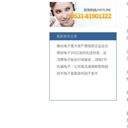
最新发布文章
·概伦电子重大资产重组获证监会注
·甬矽电子103亿加码先进封装，这
两
·消费电子板块行情爆发，消电ETF
国
·钧崴电子：公司电流感测精密电阻
·快可电子最新筹码趋于集中