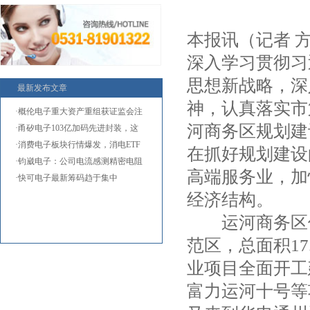
本报讯（记者 
深入学习贯彻习
思想新战略，深
最新发布文章
神，认真落实市
·概伦电子重大资产重组获证监会注
河商务区规划建
·甬矽电子103亿加码先进封装，这
两
·消费电子板块行情爆发，消电ETF
在抓好规划建设
国
·钧崴电子：公司电流感测精密电阻
高端服务业，加
·快可电子最新筹码趋于集中
经济结构。
运河商务区位
范区，总面积1
业项目全面开工
富力运河十号等