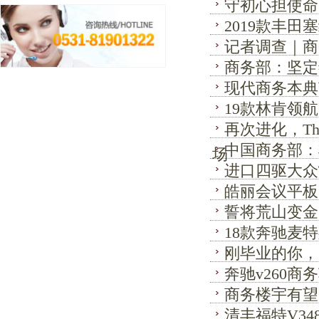
守初心担使命
2019款丰田
记者调查｜商
商务部：坚定
现代商务本典范 T
19款林肯领
再次进化，Th
中国商务部：
场
进口四驱大众
皓丽会议平板
誓将荒山变金
18款奔驰麦特
刚毕业的你，
奔驰v260商
商务楼宇有望
清丰福特V3