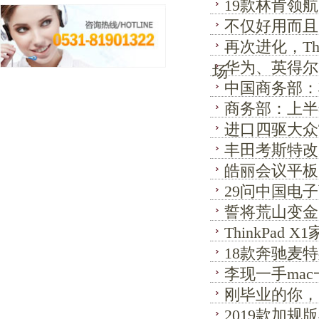
19款林肯领
不仅好用而且
再次进化，Th
华为、英得尔
场
中国商务部：
商务部：上半
进口四驱大众
丰田考斯特改
皓丽会议平板
29问中国电
誓将荒山变金
ThinkPa
18款奔驰麦特
李现一手ma
刚毕业的你，
2019款加